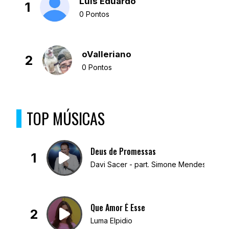
Luís Eduardo
1
0 Pontos
oValleriano
2
0 Pontos
TOP MÚSICAS
Deus de Promessas
1
Davi Sacer - part. Simone Mendes
Que Amor É Esse
2
Luma Elpidio